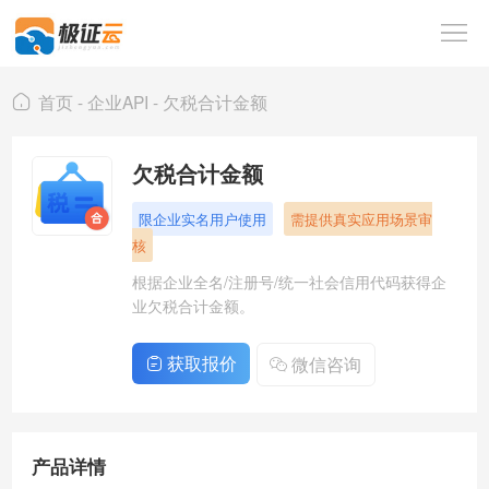
首
页
Person
首页
-
企业API
-
欠税合计金额
API
企
欠税合计金额
业
海
限企业实名用户使用
需提供真实应用场景审
API
外
人
核
数
工
解
根据企业全名/注册号/统一社会信用代码获得企
业欠税合计金额。
据
智
决
行
获取报价
微信咨询
能
方
业
关
案
资
于
登
产品详情
讯
我
录
注