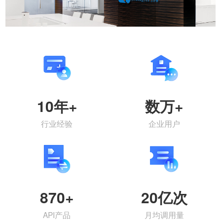
10年+
数万+
行业经验
企业用户
870+
20亿次
API产品
月均调用量