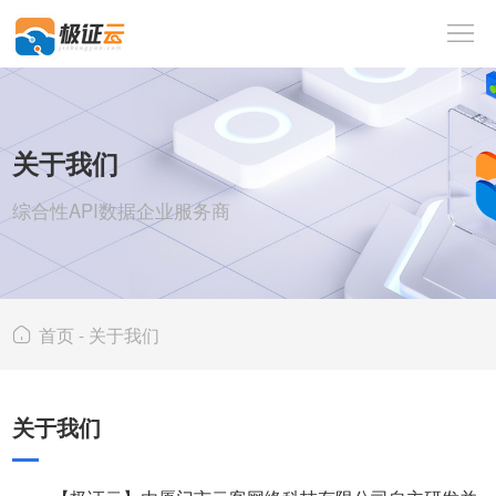
首
页
Person
API
企
关于我们
业
海
综合性API数据企业服务商
API
外
人
数
工
解
据
智
决
行
首页
-
关于我们
能
方
业
关
关于我们
案
资
于
登
讯
我
录
注