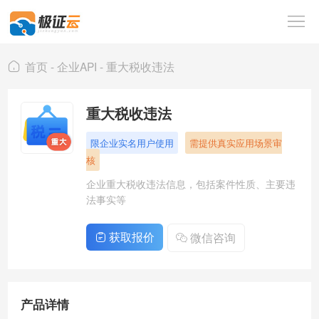
首
页
Person
首页
-
企业API
-
重大税收违法
API
企
重大税收违法
业
海
限企业实名用户使用
需提供真实应用场景审
API
外
人
核
数
工
解
企业重大税收违法信息，包括案件性质、主要违
法事实等
据
智
决
行
获取报价
微信咨询
能
方
业
关
案
资
于
登
产品详情
讯
我
录
注