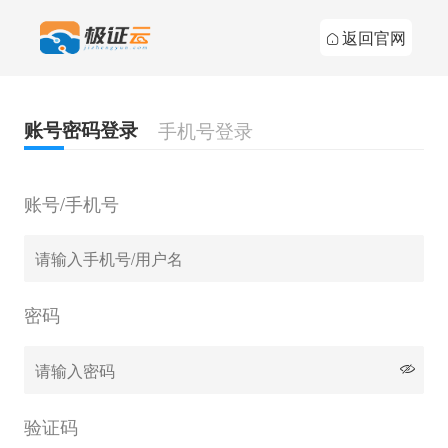
返回官网
账号密码登录
手机号登录
账号/手机号
密码
验证码